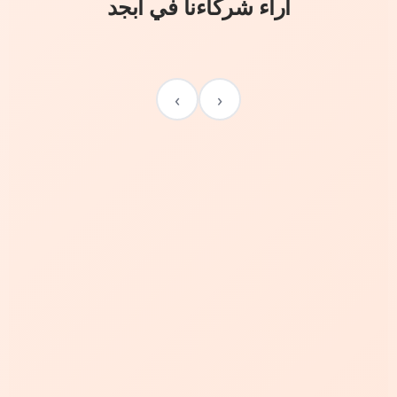
آراء شركاءنا في أبجد
›
‹