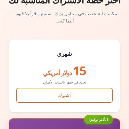
اختر خطة الاشتراك المناسبة لك
مكتبتك الشخصية في متناول يديك. استمع واقرأ بلا قيود…
أينما كنت.
شهري
15
دولار أمريكي
تجدد كل شهر بالسعر الأصلي
اشترك
الأكثر توفيرًا