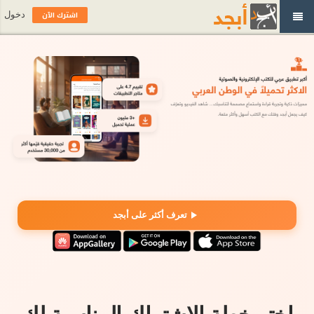
اشترك الآن
دخول
تعرف أكثر على أبجد