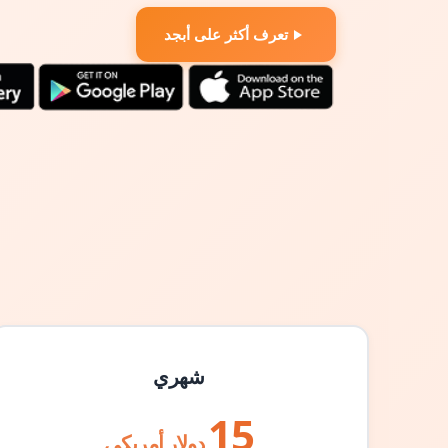
تعرف أكثر على أبجد
شهري
15
دولار أمريكي