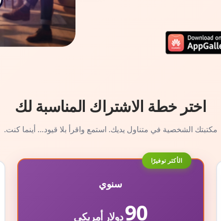
اختر خطة الاشتراك المناسبة لك
مكتبتك الشخصية في متناول يديك. استمع واقرأ بلا قيود… أينما كنت.
الأكثر توفيرًا
سنوي
90
دولار أمريكي