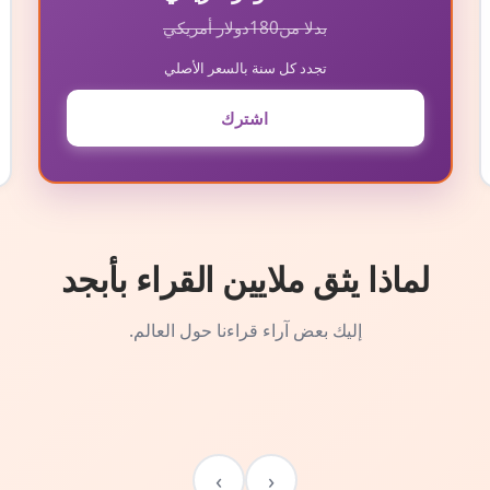
بدلا من
180
دولار أمريكي
تجدد كل سنة بالسعر الأصلي
اشترك
لماذا يثق ملايين القراء بأبجد
إليك بعض آراء قراءنا حول العالم.
›
‹