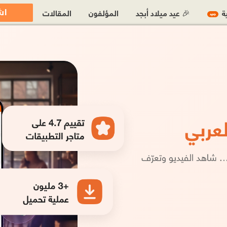
اش
ية
🎉 عيد ميلاد أبجد
المؤلفون
المقالات
جديد