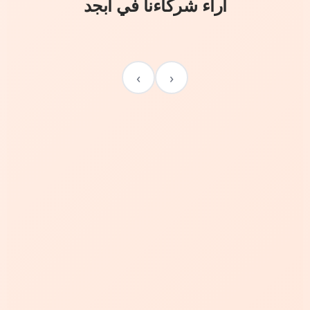
آراء شركاءنا في أبجد
›
‹