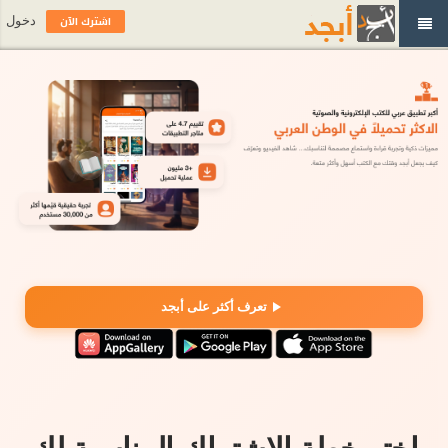
اشترك الآن
دخول
تعرف أكثر على أبجد