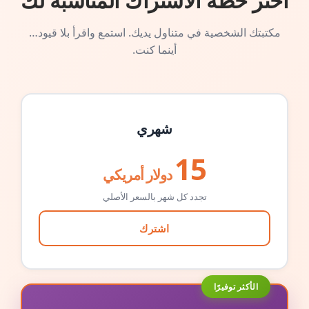
اختر خطة الاشتراك المناسبة لك
مكتبتك الشخصية في متناول يديك. استمع واقرأ بلا قيود…
أينما كنت.
شهري
15
دولار أمريكي
تجدد كل شهر بالسعر الأصلي
اشترك
الأكثر توفيرًا