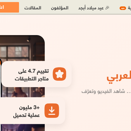
اش
ية
🎉 عيد ميلاد أبجد
المؤلفون
المقالات
جديد