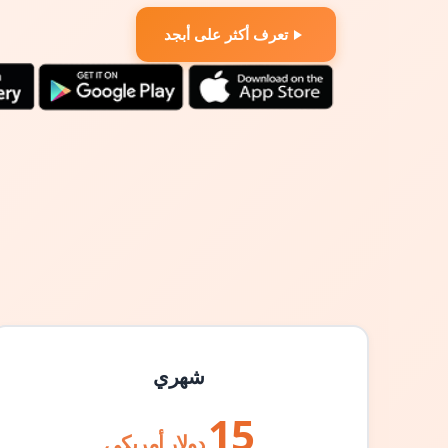
تعرف أكثر على أبجد
شهري
15
دولار أمريكي