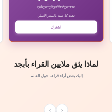
بدلا من
180
دولار أمريكي
تجدد كل سنة بالسعر الأصلي
اشترك
لماذا يثق ملايين القراء بأبجد
إليك بعض آراء قراءنا حول العالم.
›
‹