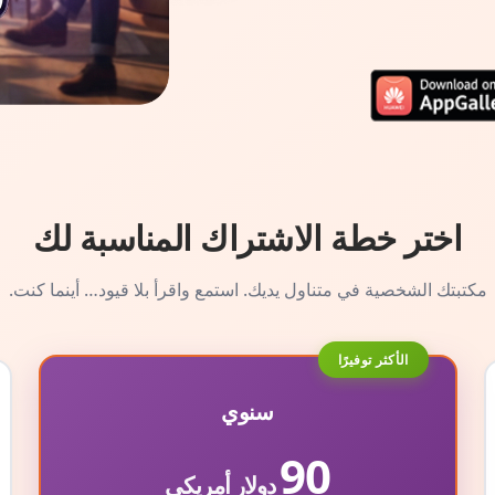
اختر خطة الاشتراك المناسبة لك
مكتبتك الشخصية في متناول يديك. استمع واقرأ بلا قيود… أينما كنت.
الأكثر توفيرًا
سنوي
90
دولار أمريكي