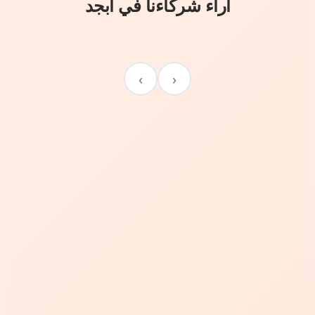
آراء شركاءنا في أبجد
›
‹