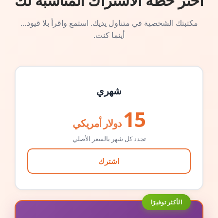
اختر خطة الاشتراك المناسبة لك
مكتبتك الشخصية في متناول يديك. استمع واقرأ بلا قيود…
أينما كنت.
شهري
15
دولار أمريكي
تجدد كل شهر بالسعر الأصلي
اشترك
الأكثر توفيرًا