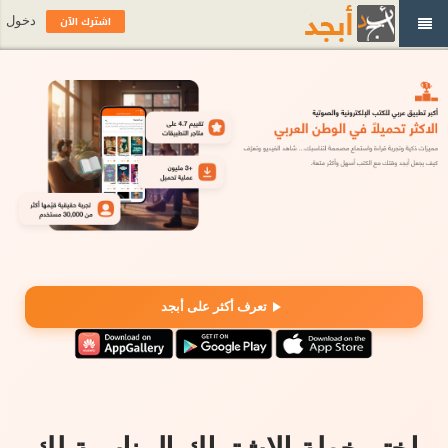
اشترك الآن
دخول
تعرف أكثر على أبجد