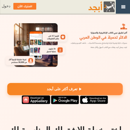
اشترك الآن
دخول
تعرف أكثر على أبجد