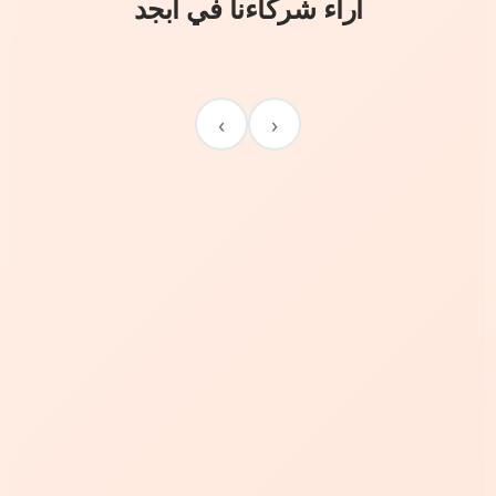
آراء شركاءنا في أبجد
›
‹