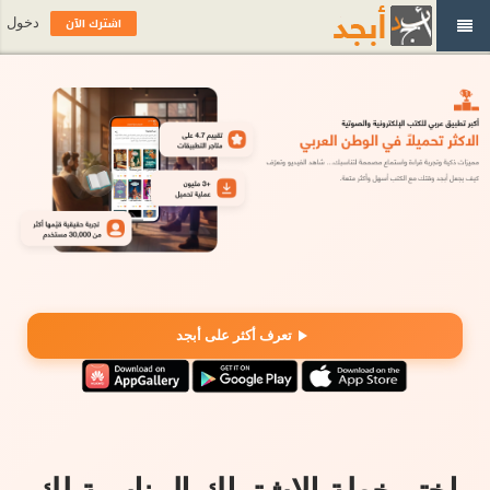
اشترك الآن
دخول
تعرف أكثر على أبجد