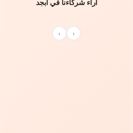
آراء شركاءنا في أبجد
›
‹