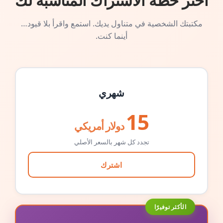
اختر خطة الاشتراك المناسبة لك
مكتبتك الشخصية في متناول يديك. استمع واقرأ بلا قيود…
أينما كنت.
شهري
15
دولار أمريكي
تجدد كل شهر بالسعر الأصلي
اشترك
الأكثر توفيرًا