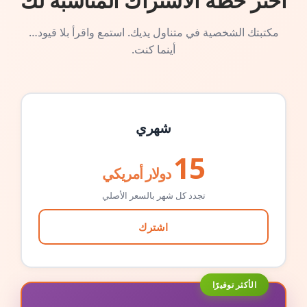
اختر خطة الاشتراك المناسبة لك
مكتبتك الشخصية في متناول يديك. استمع واقرأ بلا قيود…
أينما كنت.
شهري
15
دولار أمريكي
تجدد كل شهر بالسعر الأصلي
اشترك
الأكثر توفيرًا