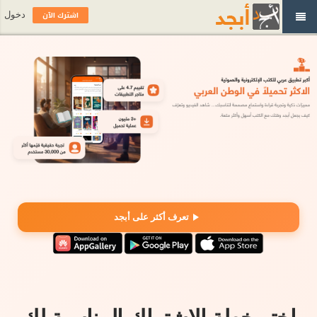
اشترك الآن
دخول
تعرف أكثر على أبجد