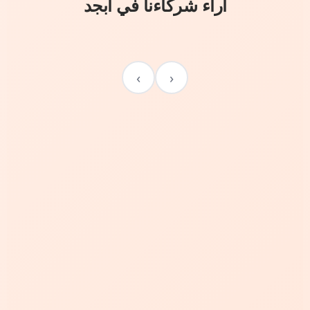
آراء شركاءنا في أبجد
›
‹