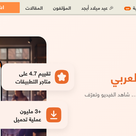
اش
ية
🎉 عيد ميلاد أبجد
المؤلفون
المقالات
جديد