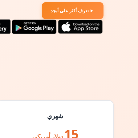
تعرف أكثر على أبجد
شهري
15
دولار أمريكي