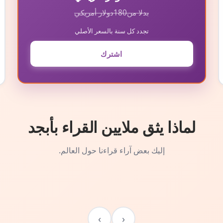
بدلا من
180
دولار أمريكي
تجدد كل سنة بالسعر الأصلي
اشترك
لماذا يثق ملايين القراء بأبجد
إليك بعض آراء قراءنا حول العالم.
›
‹