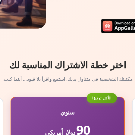
اختر خطة الاشتراك المناسبة لك
مكتبتك الشخصية في متناول يديك. استمع واقرأ بلا قيود… أينما كنت.
الأكثر توفيرًا
سنوي
90
دولار أمريكي