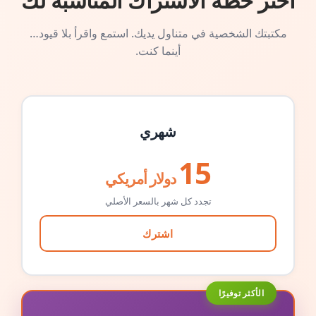
اختر خطة الاشتراك المناسبة لك
مكتبتك الشخصية في متناول يديك. استمع واقرأ بلا قيود…
أينما كنت.
شهري
15
دولار أمريكي
تجدد كل شهر بالسعر الأصلي
اشترك
الأكثر توفيرًا