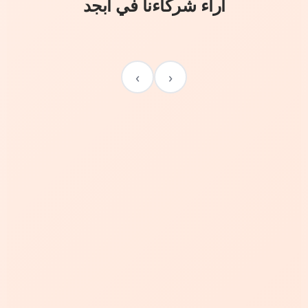
آراء شركاءنا في أبجد
›
‹