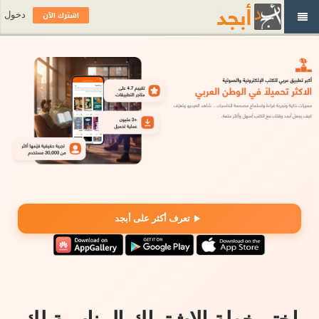
اشترك الآن
دخول
تعرف أكثر على أبجد