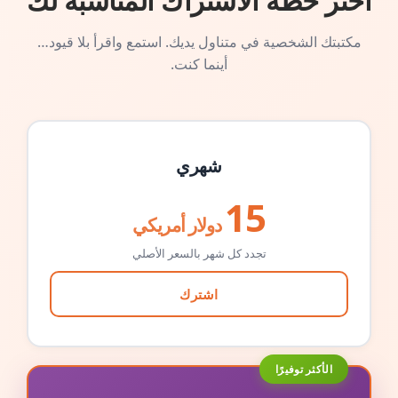
اختر خطة الاشتراك المناسبة لك
مكتبتك الشخصية في متناول يديك. استمع واقرأ بلا قيود…
أينما كنت.
شهري
15
دولار أمريكي
تجدد كل شهر بالسعر الأصلي
اشترك
الأكثر توفيرًا