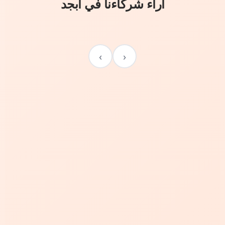
آراء شركاءنا في أبجد
›
‹