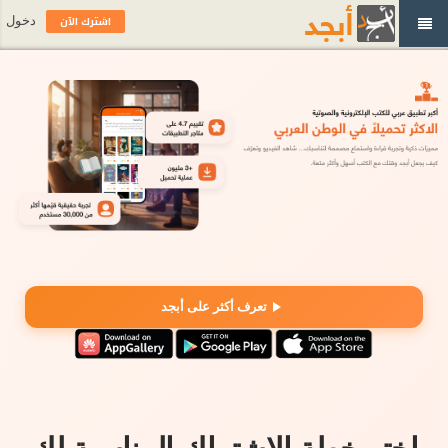
اشترك الآن
دخول
تعرف أكثر على أبجد