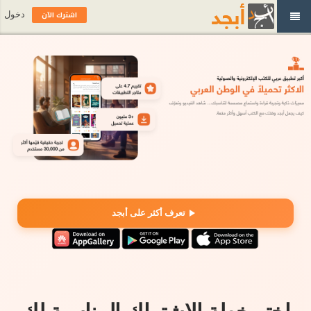
اشترك الآن
دخول
تعرف أكثر على أبجد