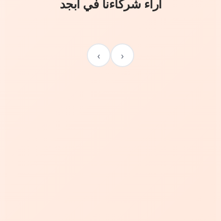
آراء شركاءنا في أبجد
›
‹