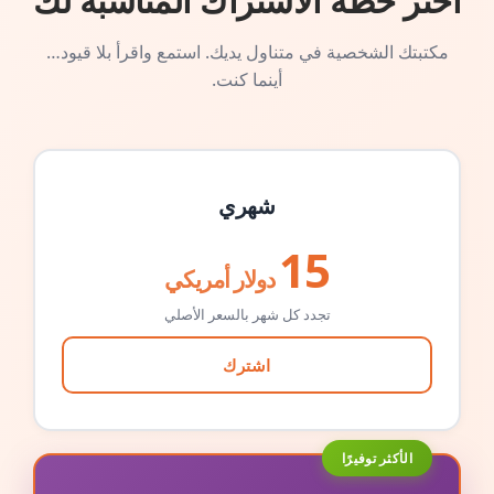
اختر خطة الاشتراك المناسبة لك
مكتبتك الشخصية في متناول يديك. استمع واقرأ بلا قيود…
أينما كنت.
شهري
15
دولار أمريكي
تجدد كل شهر بالسعر الأصلي
اشترك
الأكثر توفيرًا