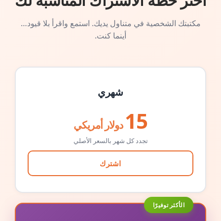
اختر خطة الاشتراك المناسبة لك
مكتبتك الشخصية في متناول يديك. استمع واقرأ بلا قيود…
أينما كنت.
شهري
15
دولار أمريكي
تجدد كل شهر بالسعر الأصلي
اشترك
الأكثر توفيرًا