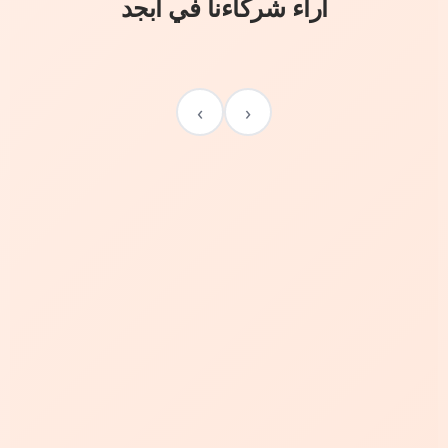
آراء شركاءنا في أبجد
›
‹