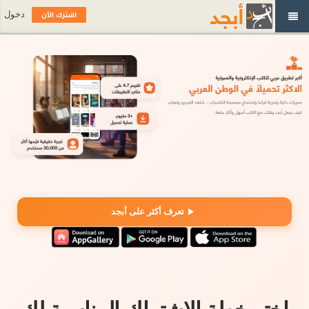
اشترك الآن
دخول
تعرف أكثر على أبجد