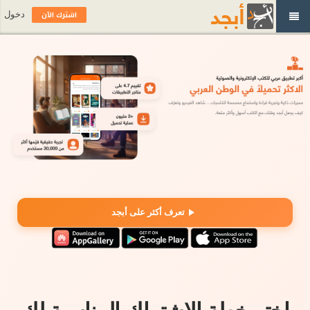
اشترك الآن
دخول
تعرف أكثر على أبجد