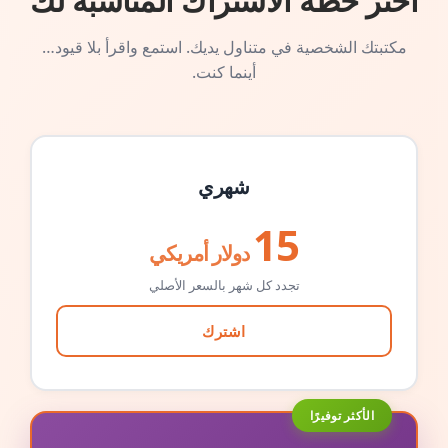
اختر خطة الاشتراك المناسبة لك
مكتبتك الشخصية في متناول يديك. استمع واقرأ بلا قيود…
أينما كنت.
شهري
15
دولار أمريكي
تجدد كل شهر بالسعر الأصلي
اشترك
الأكثر توفيرًا