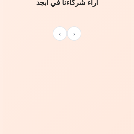
آراء شركاءنا في أبجد
›
‹