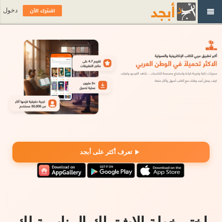
اشترك الآن
دخول
تعرف أكثر على أبجد