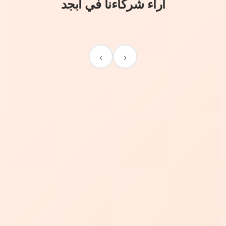
آراء شركاءنا في أبجد
›
‹