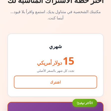
اختر خطة الاشتراك المناسبة لك
مكتبتك الشخصية في متناول يديك. استمع واقرأ بلا قيود…
أينما كنت.
شهري
15
دولار أمريكي
تجدد كل شهر بالسعر الأصلي
اشترك
الأكثر توفيرًا