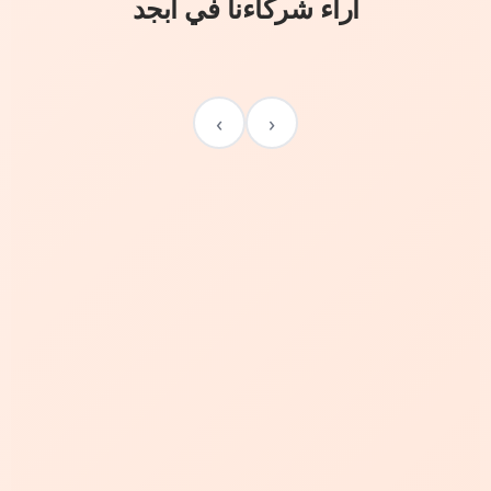
آراء شركاءنا في أبجد
›
‹