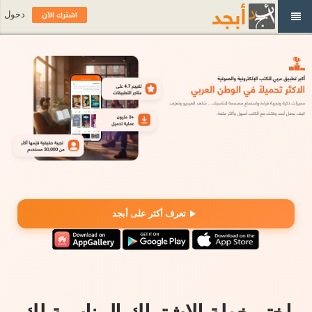
اشترك الآن
دخول
تعرف أكثر على أبجد