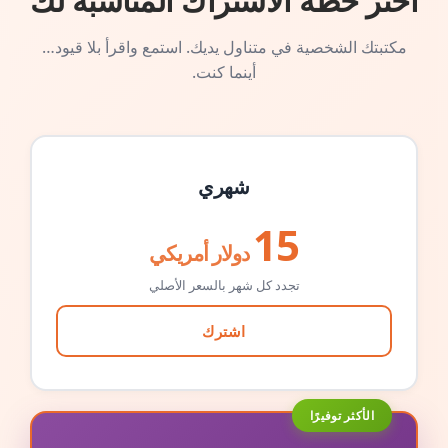
اختر خطة الاشتراك المناسبة لك
مكتبتك الشخصية في متناول يديك. استمع واقرأ بلا قيود…
أينما كنت.
شهري
15
دولار أمريكي
تجدد كل شهر بالسعر الأصلي
اشترك
الأكثر توفيرًا