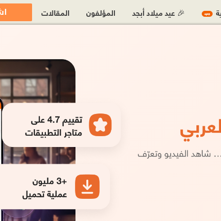
اش
ية
🎉 عيد ميلاد أبجد
المؤلفون
المقالات
جديد