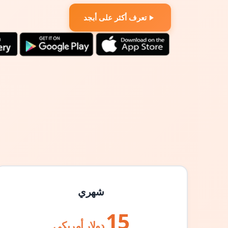
تعرف أكثر على أبجد
شهري
15
دولار أمريكي