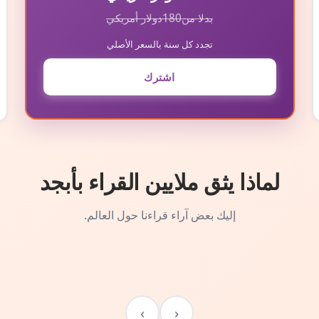
بدلا من
180
دولار أمريكي
تجدد كل سنة بالسعر الأصلي
اشترك
لماذا يثق ملايين القراء بأبجد
إليك بعض آراء قراءنا حول العالم.
›
‹