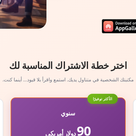
اختر خطة الاشتراك المناسبة لك
مكتبتك الشخصية في متناول يديك. استمع واقرأ بلا قيود… أينما كنت.
الأكثر توفيرًا
سنوي
90
دولار أمريكي