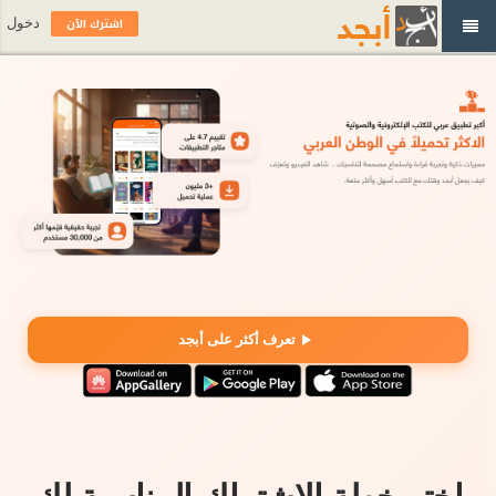
اشترك الآن
دخول
تعرف أكثر على أبجد