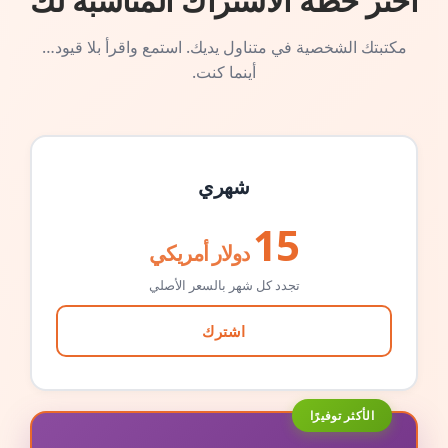
اختر خطة الاشتراك المناسبة لك
مكتبتك الشخصية في متناول يديك. استمع واقرأ بلا قيود…
أينما كنت.
شهري
15
دولار أمريكي
تجدد كل شهر بالسعر الأصلي
اشترك
الأكثر توفيرًا