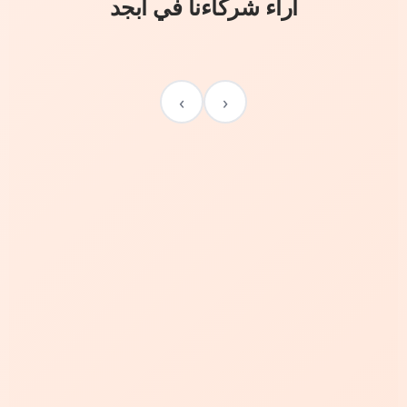
آراء شركاءنا في أبجد
›
‹