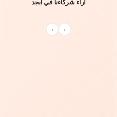
آراء شركاءنا في أبجد
›
‹