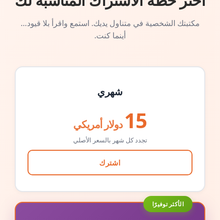
اختر خطة الاشتراك المناسبة لك
مكتبتك الشخصية في متناول يديك. استمع واقرأ بلا قيود…
أينما كنت.
شهري
15
دولار أمريكي
تجدد كل شهر بالسعر الأصلي
اشترك
الأكثر توفيرًا