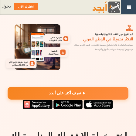
اشترك الآن
دخول
تعرف أكثر على أبجد