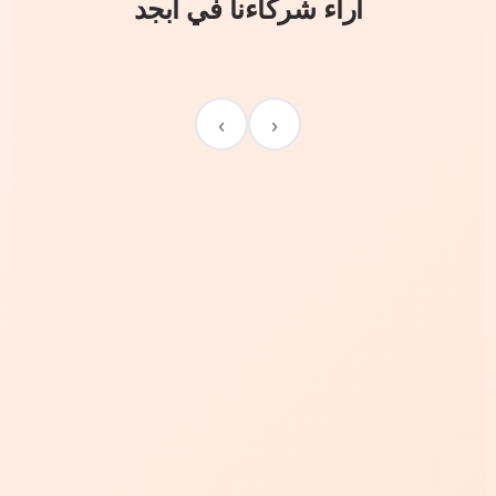
آراء شركاءنا في أبجد
›
‹