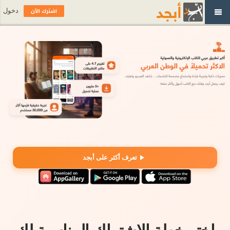
اشترك الآن
دخول
تعرف أكثر على أبجد