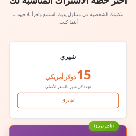
اختر خطة الاشتراك المناسبة لك
مكتبتك الشخصية في متناول يديك. استمع واقرأ بلا قيود…
أينما كنت.
شهري
15
دولار أمريكي
تجدد كل شهر بالسعر الأصلي
اشترك
الأكثر توفيرًا