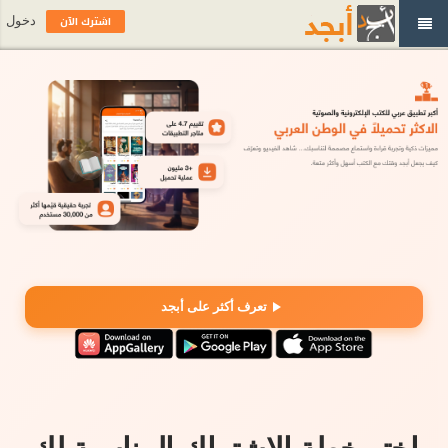
اشترك الآن
دخول
تعرف أكثر على أبجد