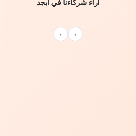
آراء شركاءنا في أبجد
›
‹