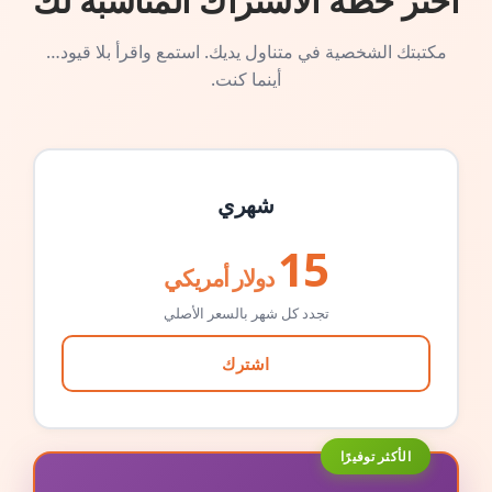
اختر خطة الاشتراك المناسبة لك
مكتبتك الشخصية في متناول يديك. استمع واقرأ بلا قيود…
أينما كنت.
شهري
15
دولار أمريكي
تجدد كل شهر بالسعر الأصلي
اشترك
الأكثر توفيرًا