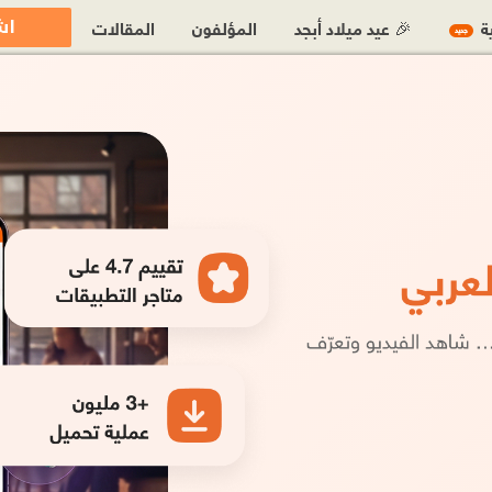
اش
ية
🎉 عيد ميلاد أبجد
المؤلفون
المقالات
جديد