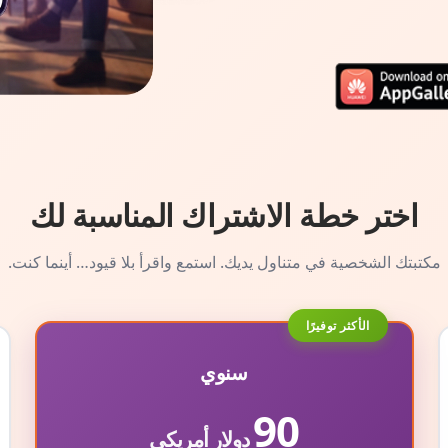
اختر خطة الاشتراك المناسبة لك
مكتبتك الشخصية في متناول يديك. استمع واقرأ بلا قيود… أينما كنت.
الأكثر توفيرًا
سنوي
90
دولار أمريكي