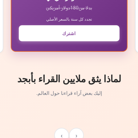
بدلا من
180
دولار أمريكي
تجدد كل سنة بالسعر الأصلي
اشترك
لماذا يثق ملايين القراء بأبجد
إليك بعض آراء قراءنا حول العالم.
›
‹