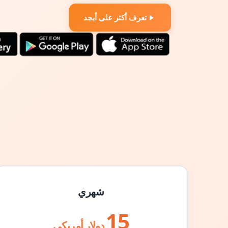
تعرف أكثر على أبجد
شهري
15
دولار أمريكي