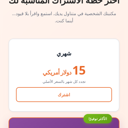
اختر خطة الاشتراك المناسبة لك
مكتبتك الشخصية في متناول يديك. استمع واقرأ بلا قيود…
أينما كنت.
شهري
15
دولار أمريكي
تجدد كل شهر بالسعر الأصلي
اشترك
الأكثر توفيرًا