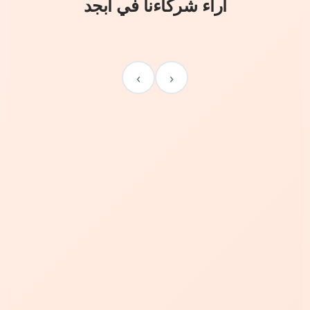
آراء شركاءنا في أبجد
›
‹