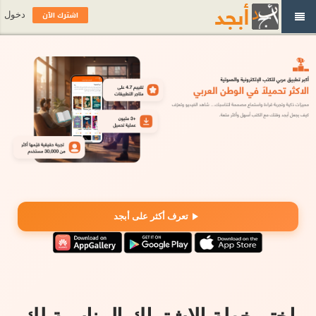
اشترك الآن
دخول
تعرف أكثر على أبجد