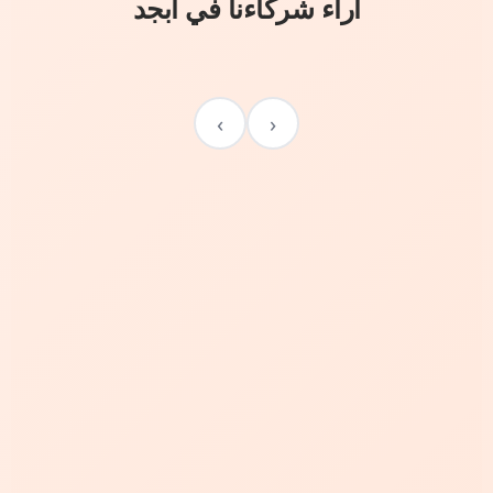
آراء شركاءنا في أبجد
›
‹