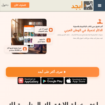
اشترك الآن
دخول
تعرف أكثر على أبجد