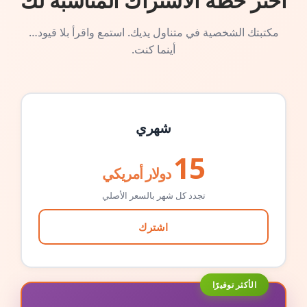
اختر خطة الاشتراك المناسبة لك
مكتبتك الشخصية في متناول يديك. استمع واقرأ بلا قيود…
أينما كنت.
شهري
15
دولار أمريكي
تجدد كل شهر بالسعر الأصلي
اشترك
الأكثر توفيرًا