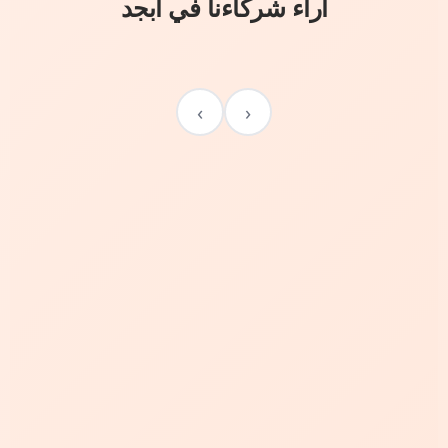
آراء شركاءنا في أبجد
›
‹