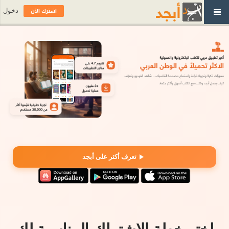
اشترك الآن
دخول
تعرف أكثر على أبجد