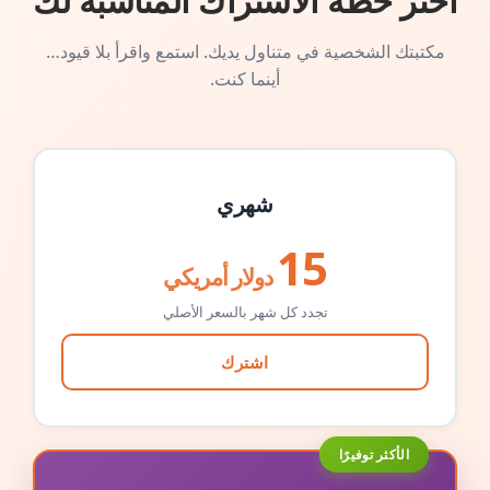
اختر خطة الاشتراك المناسبة لك
مكتبتك الشخصية في متناول يديك. استمع واقرأ بلا قيود…
أينما كنت.
شهري
15
دولار أمريكي
تجدد كل شهر بالسعر الأصلي
اشترك
الأكثر توفيرًا