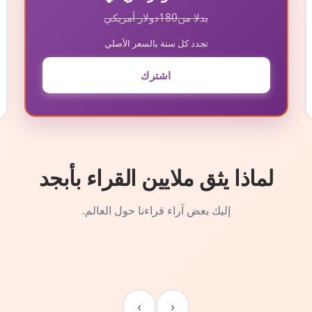
بدلا من
180
دولار أمريكي
تجدد كل سنة بالسعر الأصلي
اشترك
لماذا يثق ملايين القراء بأبجد
إليك بعض آراء قراءنا حول العالم.
›
‹