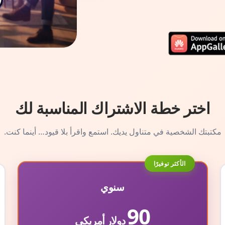
اختر خطة الاشتراك المناسبة لك
مكتبتك الشخصية في متناول يديك. استمع واقرأ بلا قيود… أينما كنت.
الأكثر توفيرًا
سنوي
90
دولار أمريكي