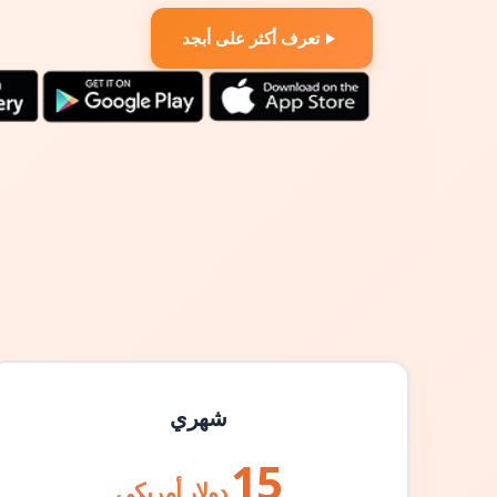
تعرف أكثر على أبجد
شهري
15
دولار أمريكي