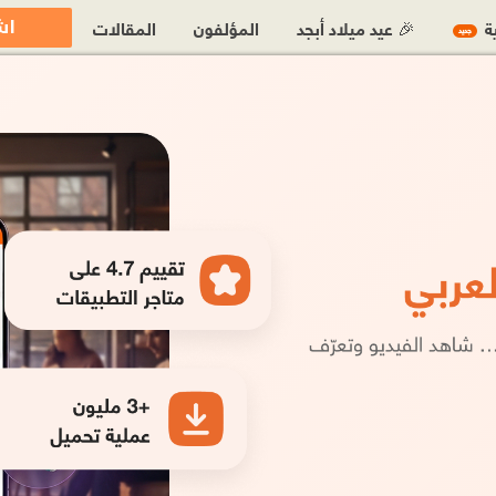
اش
ية
🎉 عيد ميلاد أبجد
المؤلفون
المقالات
جديد