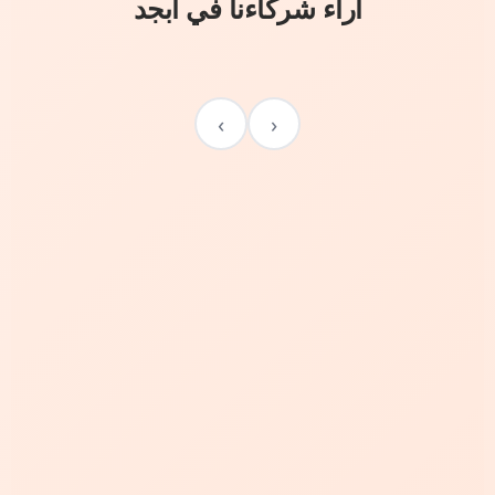
آراء شركاءنا في أبجد
›
‹