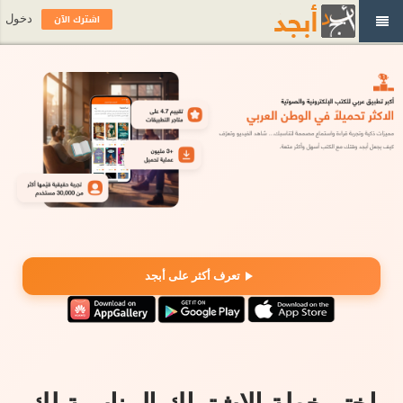
اشترك الآن
دخول
تعرف أكثر على أبجد