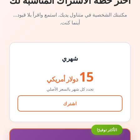
اختر خطة الاشتراك المناسبة لك
مكتبتك الشخصية في متناول يديك. استمع واقرأ بلا قيود…
أينما كنت.
شهري
15
دولار أمريكي
تجدد كل شهر بالسعر الأصلي
اشترك
الأكثر توفيرًا