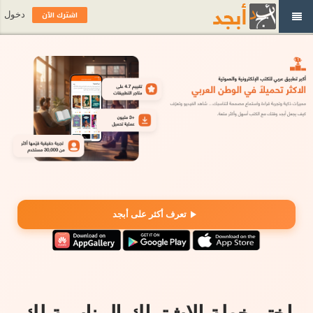
اشترك الآن
دخول
تعرف أكثر على أبجد