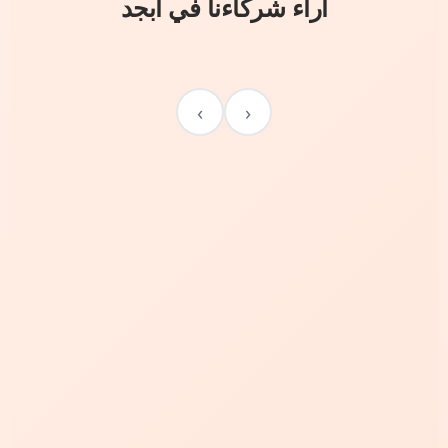
آراء شركاءنا في أبجد
›
‹