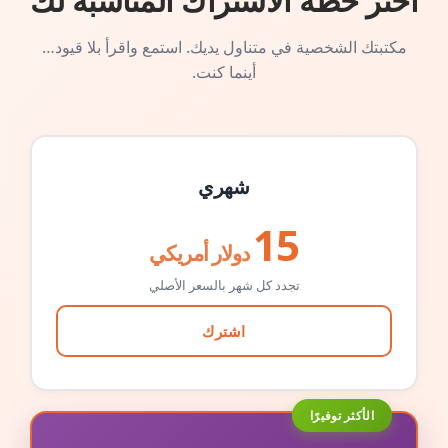
اختر خطة الاشتراك المناسبة لك
مكتبتك الشخصية في متناول يديك. استمع واقرأ بلا قيود…
أينما كنت.
شهري
15
دولار أمريكي
تجدد كل شهر بالسعر الأصلي
اشترك
الأكثر توفيرًا