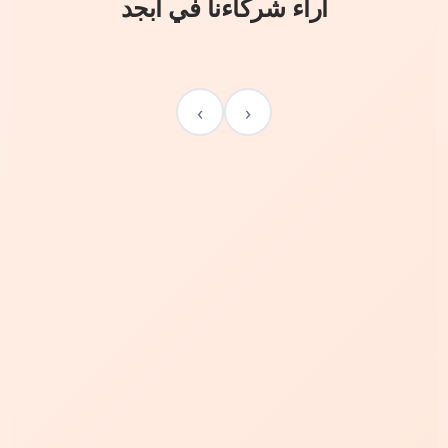
آراء شركاءنا في أبجد
›
‹