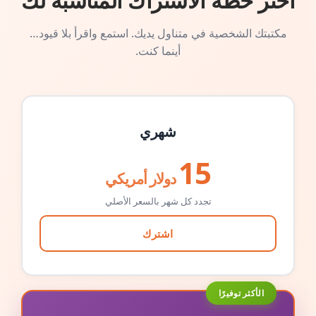
اختر خطة الاشتراك المناسبة لك
مكتبتك الشخصية في متناول يديك. استمع واقرأ بلا قيود…
أينما كنت.
شهري
15
دولار أمريكي
تجدد كل شهر بالسعر الأصلي
اشترك
الأكثر توفيرًا