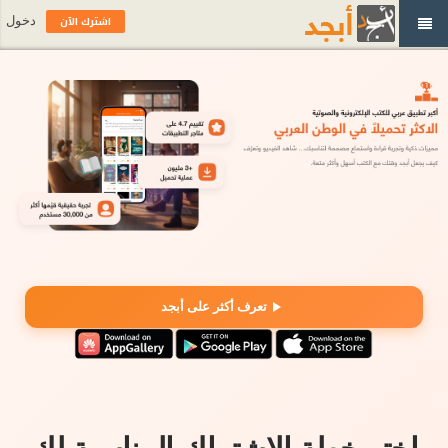
اشترك الآن
دخول
تعرف أكثر على أبجد