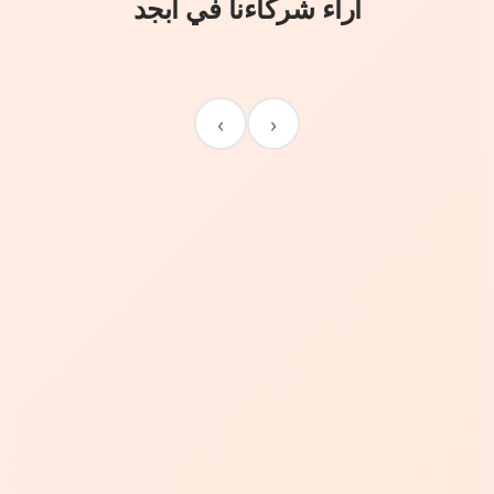
آراء شركاءنا في أبجد
›
‹