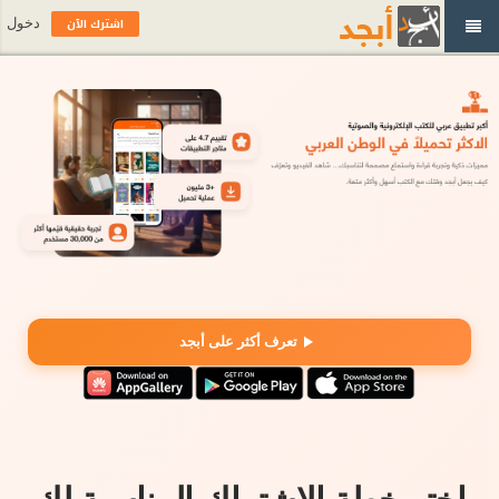
اشترك الآن
دخول
تعرف أكثر على أبجد