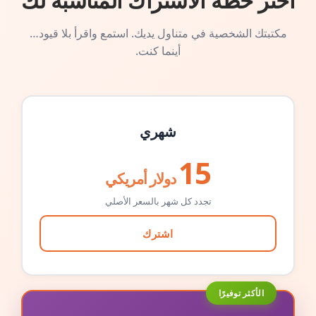
اختر خطة الاشتراك المناسبة لك
مكتبتك الشخصية في متناول يديك. استمع واقرأ بلا قيود…
أينما كنت.
شهري
15
دولار أمريكي
تجدد كل شهر بالسعر الأصلي
اشترك
الأكثر توفيرًا