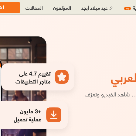
اش
ية
🎉 عيد ميلاد أبجد
المؤلفون
المقالات
جديد