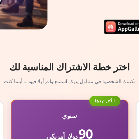
اختر خطة الاشتراك المناسبة لك
مكتبتك الشخصية في متناول يديك. استمع واقرأ بلا قيود… أينما كنت.
الأكثر توفيرًا
سنوي
90
دولار أمريكي