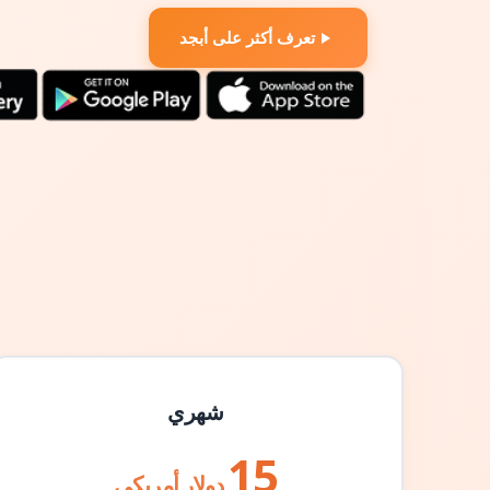
تعرف أكثر على أبجد
شهري
15
دولار أمريكي