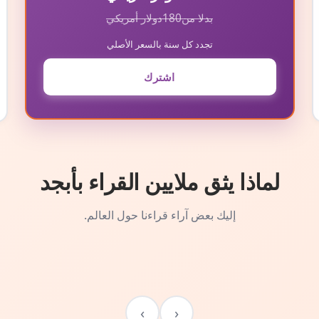
بدلا من
180
دولار أمريكي
تجدد كل سنة بالسعر الأصلي
اشترك
لماذا يثق ملايين القراء بأبجد
إليك بعض آراء قراءنا حول العالم.
›
‹