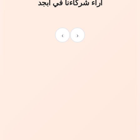
آراء شركاءنا في أبجد
›
‹