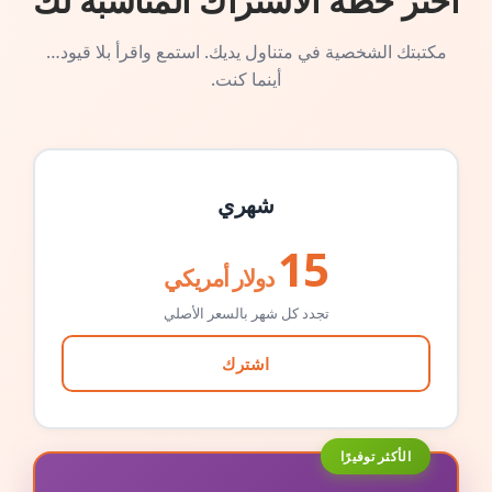
اختر خطة الاشتراك المناسبة لك
مكتبتك الشخصية في متناول يديك. استمع واقرأ بلا قيود…
أينما كنت.
شهري
15
دولار أمريكي
تجدد كل شهر بالسعر الأصلي
اشترك
الأكثر توفيرًا