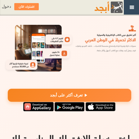
اشترك الآن
دخول
تعرف أكثر على أبجد