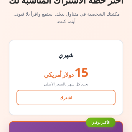
اختر خطة الاشتراك المناسبة لك
مكتبتك الشخصية في متناول يديك. استمع واقرأ بلا قيود…
أينما كنت.
شهري
15
دولار أمريكي
تجدد كل شهر بالسعر الأصلي
اشترك
الأكثر توفيرًا