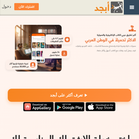
اشترك الآن
دخول
تعرف أكثر على أبجد