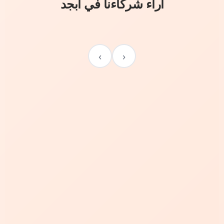
آراء شركاءنا في أبجد
›
‹