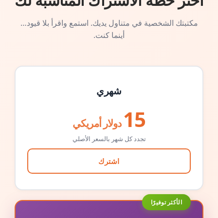
اختر خطة الاشتراك المناسبة لك
مكتبتك الشخصية في متناول يديك. استمع واقرأ بلا قيود…
أينما كنت.
شهري
15
دولار أمريكي
تجدد كل شهر بالسعر الأصلي
اشترك
الأكثر توفيرًا