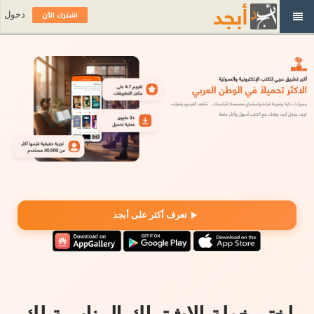
اشترك الآن
دخول
تعرف أكثر على أبجد