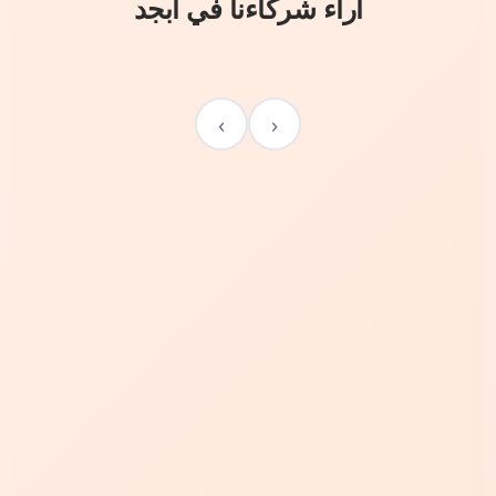
آراء شركاءنا في أبجد
›
‹