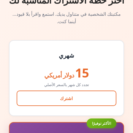
اختر خطة الاشتراك المناسبة لك
مكتبتك الشخصية في متناول يديك. استمع واقرأ بلا قيود…
أينما كنت.
شهري
15
دولار أمريكي
تجدد كل شهر بالسعر الأصلي
اشترك
الأكثر توفيرًا