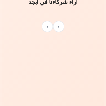
آراء شركاءنا في أبجد
›
‹