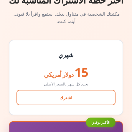
اختر خطة الاشتراك المناسبة لك
مكتبتك الشخصية في متناول يديك. استمع واقرأ بلا قيود…
أينما كنت.
شهري
15
دولار أمريكي
تجدد كل شهر بالسعر الأصلي
اشترك
الأكثر توفيرًا