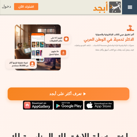
اشترك الآن
دخول
تعرف أكثر على أبجد