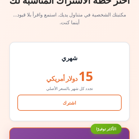
اختر خطة الاشتراك المناسبة لك
مكتبتك الشخصية في متناول يديك. استمع واقرأ بلا قيود…
أينما كنت.
شهري
15
دولار أمريكي
تجدد كل شهر بالسعر الأصلي
اشترك
الأكثر توفيرًا