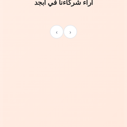
آراء شركاءنا في أبجد
›
‹