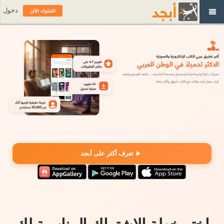
اشترك الآن
دخول
تعرف أكثر على أبجد