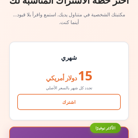
اختر خطة الاشتراك المناسبة لك
مكتبتك الشخصية في متناول يديك. استمع واقرأ بلا قيود…
أينما كنت.
شهري
15
دولار أمريكي
تجدد كل شهر بالسعر الأصلي
اشترك
الأكثر توفيرًا