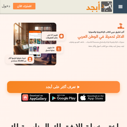
اشترك الآن
دخول
تعرف أكثر على أبجد