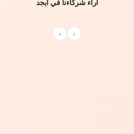
آراء شركاءنا في أبجد
›
‹