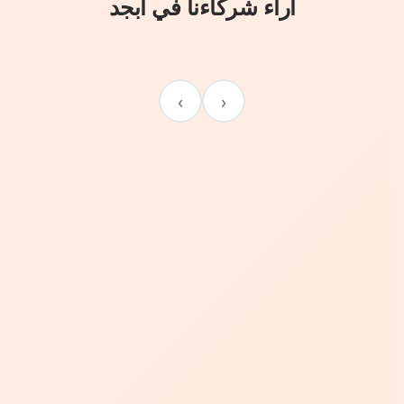
آراء شركاءنا في أبجد
›
‹