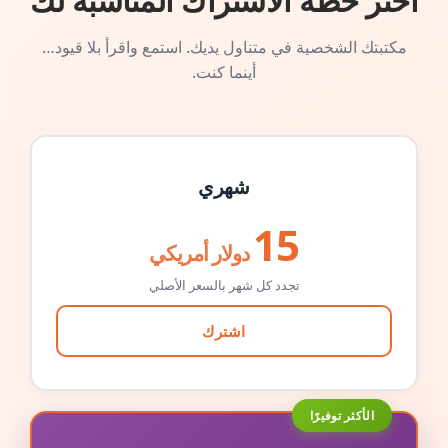
اختر خطة الاشتراك المناسبة لك
مكتبتك الشخصية في متناول يديك. استمع واقرأ بلا قيود…
أينما كنت.
شهري
15
دولار أمريكي
تجدد كل شهر بالسعر الأصلي
اشترك
الأكثر توفيرًا