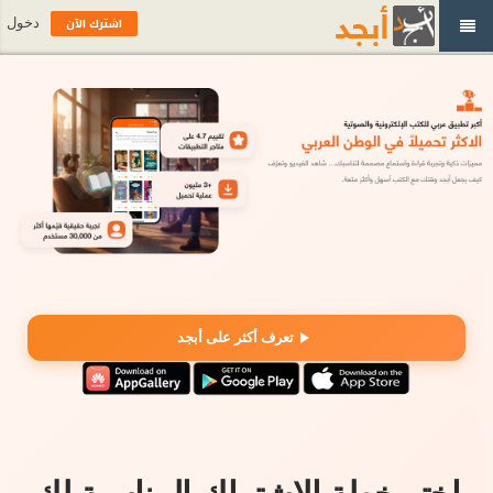
اشترك الآن
دخول
تعرف أكثر على أبجد