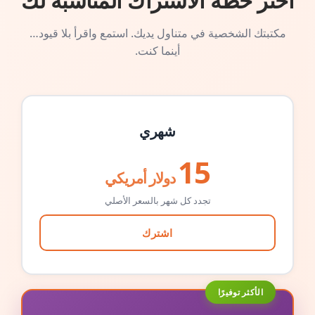
اختر خطة الاشتراك المناسبة لك
مكتبتك الشخصية في متناول يديك. استمع واقرأ بلا قيود…
أينما كنت.
شهري
15
دولار أمريكي
تجدد كل شهر بالسعر الأصلي
اشترك
الأكثر توفيرًا