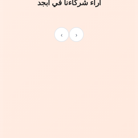
آراء شركاءنا في أبجد
›
‹