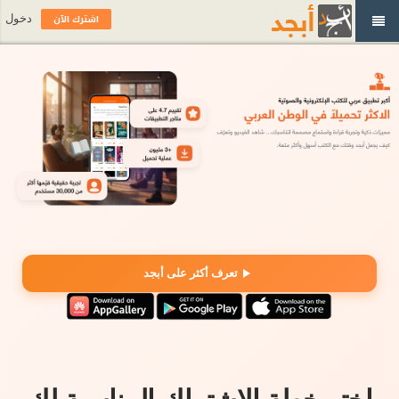
اشترك الآن
دخول
تعرف أكثر على أبجد