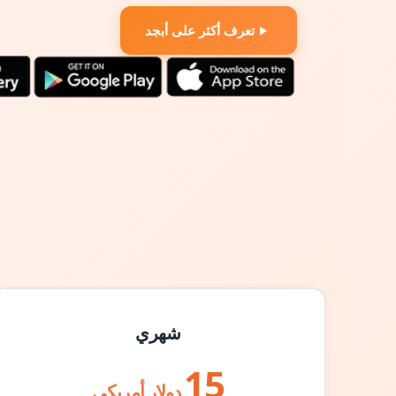
تعرف أكثر على أبجد
شهري
15
دولار أمريكي