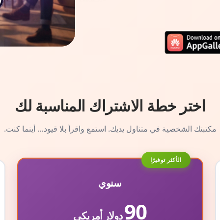
اختر خطة الاشتراك المناسبة لك
مكتبتك الشخصية في متناول يديك. استمع واقرأ بلا قيود… أينما كنت.
الأكثر توفيرًا
سنوي
90
دولار أمريكي