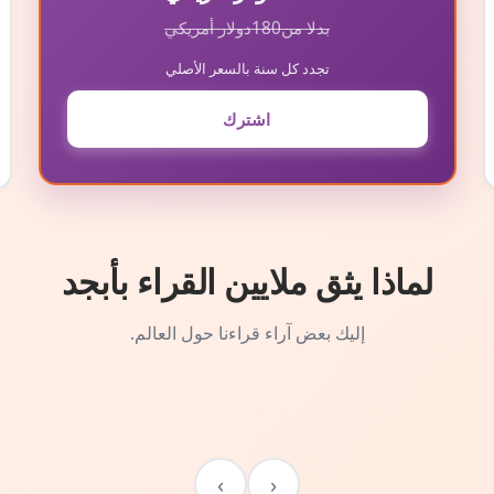
بدلا من
180
دولار أمريكي
تجدد كل سنة بالسعر الأصلي
اشترك
لماذا يثق ملايين القراء بأبجد
إليك بعض آراء قراءنا حول العالم.
›
‹