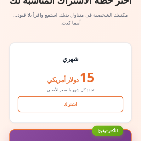
اختر خطة الاشتراك المناسبة لك
مكتبتك الشخصية في متناول يديك. استمع واقرأ بلا قيود…
أينما كنت.
شهري
15
دولار أمريكي
تجدد كل شهر بالسعر الأصلي
اشترك
الأكثر توفيرًا