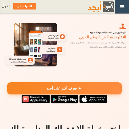
اشترك الآن
دخول
تعرف أكثر على أبجد