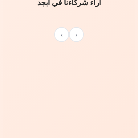
آراء شركاءنا في أبجد
›
‹