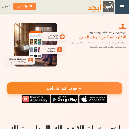
اشترك الآن
دخول
تعرف أكثر على أبجد