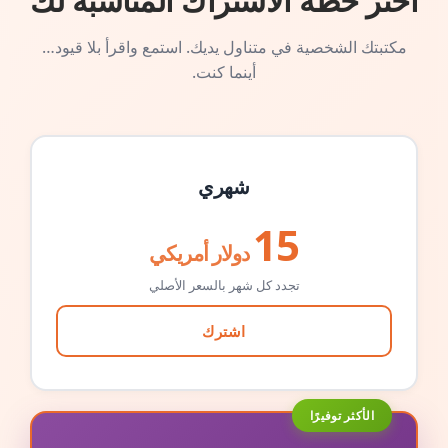
اختر خطة الاشتراك المناسبة لك
مكتبتك الشخصية في متناول يديك. استمع واقرأ بلا قيود…
أينما كنت.
شهري
15
دولار أمريكي
تجدد كل شهر بالسعر الأصلي
اشترك
الأكثر توفيرًا