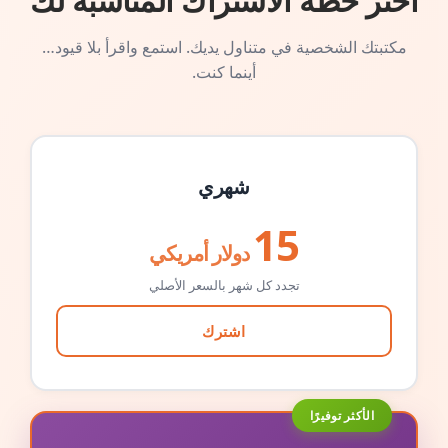
اختر خطة الاشتراك المناسبة لك
مكتبتك الشخصية في متناول يديك. استمع واقرأ بلا قيود…
أينما كنت.
شهري
15
دولار أمريكي
تجدد كل شهر بالسعر الأصلي
اشترك
الأكثر توفيرًا