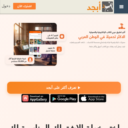
اشترك الآن
دخول
تعرف أكثر على أبجد