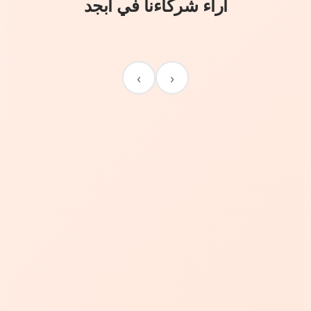
آراء شركاءنا في أبجد
›
‹