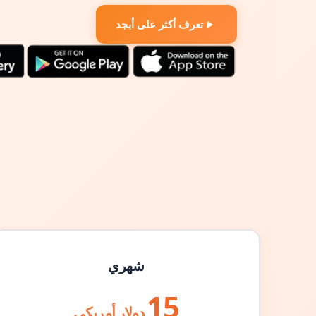
تعرف أكثر على أبجد
شهري
15
دولار أمريكي