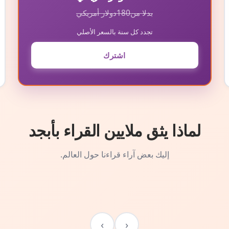
بدلا من
180
دولار أمريكي
تجدد كل سنة بالسعر الأصلي
اشترك
لماذا يثق ملايين القراء بأبجد
إليك بعض آراء قراءنا حول العالم.
›
‹