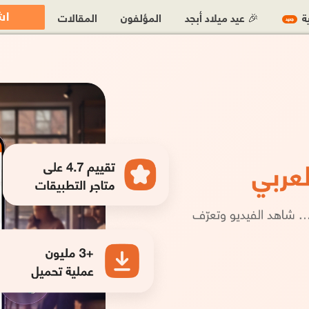
اش
ية
🎉 عيد ميلاد أبجد
المؤلفون
المقالات
جديد