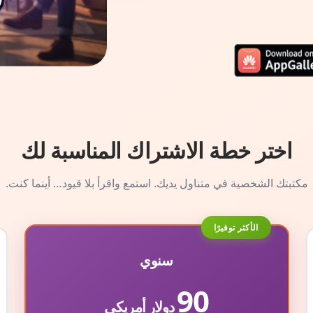
اختر خطة الاشتراك المناسبة لك
مكتبتك الشخصية في متناول يديك. استمع واقرأ بلا قيود… أينما كنت.
الأكثر توفيرًا
سنوي
90
دولار أمريكي