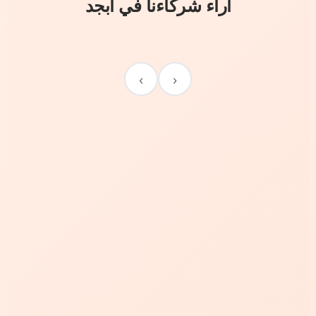
آراء شركاءنا في أبجد
›
‹