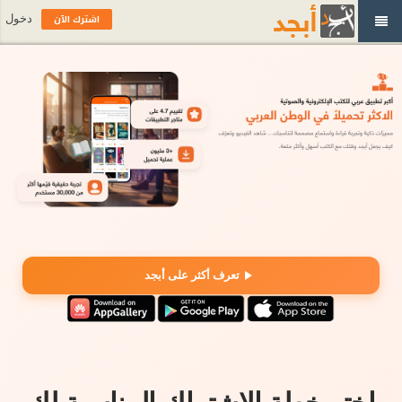
اشترك الآن
دخول
تعرف أكثر على أبجد