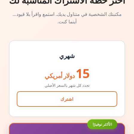
اختر خطة الاشتراك المناسبة لك
مكتبتك الشخصية في متناول يديك. استمع واقرأ بلا قيود…
أينما كنت.
شهري
15
دولار أمريكي
تجدد كل شهر بالسعر الأصلي
اشترك
الأكثر توفيرًا