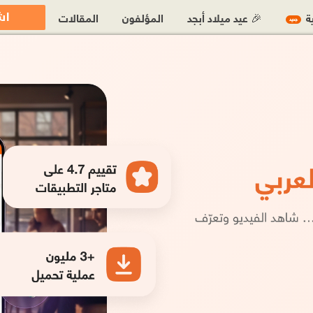
اش
ية
🎉 عيد ميلاد أبجد
المؤلفون
المقالات
جديد