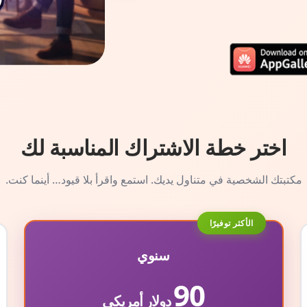
اختر خطة الاشتراك المناسبة لك
مكتبتك الشخصية في متناول يديك. استمع واقرأ بلا قيود… أينما كنت.
الأكثر توفيرًا
سنوي
90
دولار أمريكي