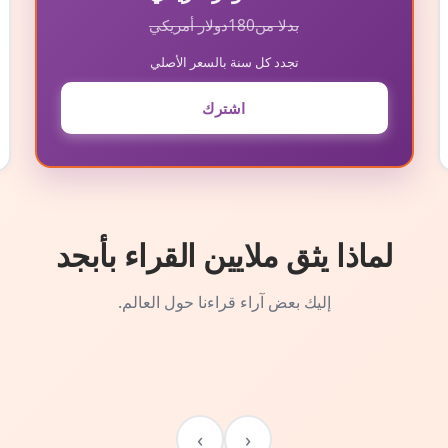
بدلا من
180
دولار أمريكي
تجدد كل سنة بالسعر الأصلي
اشترك
لماذا يثق ملايين القراء بأبجد
إليك بعض آراء قراءنا حول العالم.
›
‹