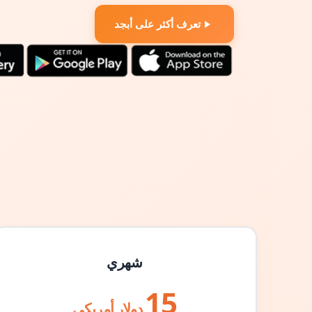
تعرف أكثر على أبجد
شهري
15
دولار أمريكي