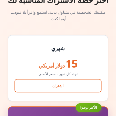
اختر خطة الاشتراك المناسبة لك
مكتبتك الشخصية في متناول يديك. استمع واقرأ بلا قيود…
أينما كنت.
شهري
15
دولار أمريكي
تجدد كل شهر بالسعر الأصلي
اشترك
الأكثر توفيرًا