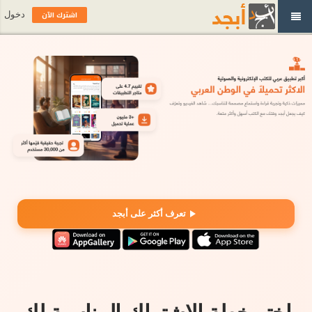
اشترك الآن
دخول
تعرف أكثر على أبجد