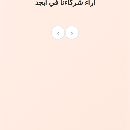
آراء شركاءنا في أبجد
›
‹