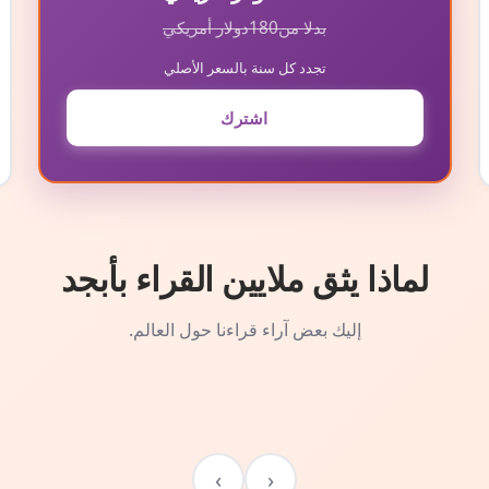
بدلا من
180
دولار أمريكي
تجدد كل سنة بالسعر الأصلي
اشترك
لماذا يثق ملايين القراء بأبجد
إليك بعض آراء قراءنا حول العالم.
›
‹