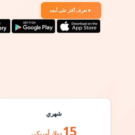
تعرف أكثر على أبجد
شهري
15
دولار أمريكي