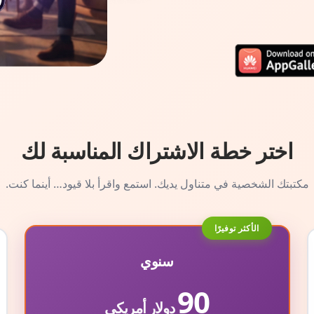
اختر خطة الاشتراك المناسبة لك
مكتبتك الشخصية في متناول يديك. استمع واقرأ بلا قيود… أينما كنت.
الأكثر توفيرًا
سنوي
90
دولار أمريكي