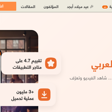
اش
ية
🎉 عيد ميلاد أبجد
المؤلفون
المقالات
جديد