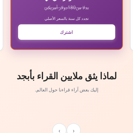
بدلا من
180
دولار أمريكي
تجدد كل سنة بالسعر الأصلي
اشترك
لماذا يثق ملايين القراء بأبجد
إليك بعض آراء قراءنا حول العالم.
›
‹