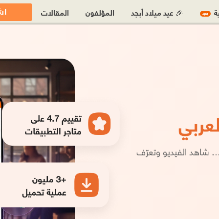
اش
ية
🎉 عيد ميلاد أبجد
المؤلفون
المقالات
جديد