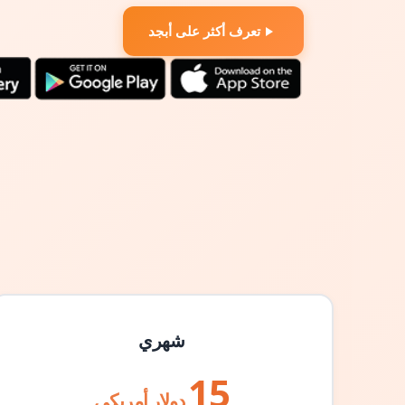
تعرف أكثر على أبجد
شهري
15
دولار أمريكي