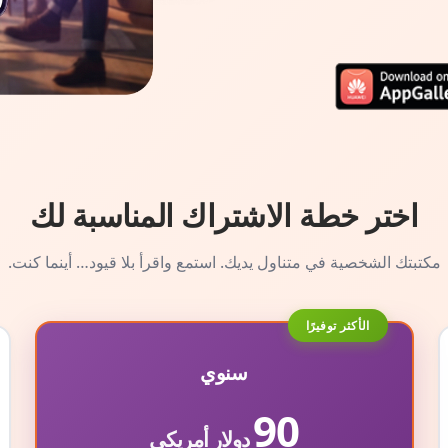
اختر خطة الاشتراك المناسبة لك
مكتبتك الشخصية في متناول يديك. استمع واقرأ بلا قيود… أينما كنت.
الأكثر توفيرًا
سنوي
90
دولار أمريكي